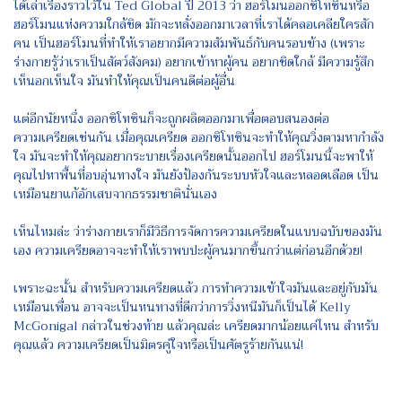
ได้เล่าเรื่องราวไว้ใน Ted Global ปี 2013 ว่า ฮอร์โมนออกซิโทซินหรือ
ฮอร์โมนแห่งความใกล้ชิด มักจะหลั่งออกมาเวลาที่เราได้คลอเคลียใครสัก
คน เป็นฮอร์โมนที่ทำให้เราอยากมีความสัมพันธ์กับคนรอบข้าง (เพราะ
ร่างกายรู้ว่าเราเป็นสัตว์สังคม) อยากเข้าหาผู้คน อยากชิดใกล้ มีความรู้สึก
เห็นอกเห็นใจ มันทำให้คุณเป็นคนดีต่อผู้อื่น
แต่อีกนัยหนึ่ง ออกซิโทซินก็จะถูกผลิตออกมาเพื่อตอบสนองต่อ
ความเครียดเช่นกัน เมื่อคุณเครียด ออกซิโทซินจะทำให้คุณวิ่งตามหากำลัง
ใจ มันจะทำให้คุณอยากระบายเรื่องเครียดนั้นออกไป ฮอร์โมนนี้จะพาให้
คุณไปหาพื้นที่อบอุ่นทางใจ มันยังป้องกันระบบหัวใจและหลอดเลือด เป็น
เหมือนยาแก้อักเสบจากธรรมชาตินั่นเอง
เห็นไหมล่ะ ว่าร่างกายเราก็มีวิธีการจัดการความเครียดในแบบฉบับของมัน
เอง ความเครียดอาจจะทำให้เราพบปะผู้คนมากขึ้นกว่าแต่ก่อนอีกด้วย!
เพราะฉะนั้น สำหรับความเครียดแล้ว การทำความเข้าใจมันและอยู่กับมัน
เหมือนเพื่อน อาจจะเป็นหนทางที่ดีกว่าการวิ่งหนีมันก็เป็นได้ Kelly
McGonigal กล่าวในช่วงท้าย แล้วคุณล่ะ เครียดมากน้อยแค่ไหน สำหรับ
คุณแล้ว ความเครียดเป็นมิตรคู่ใจหรือเป็นศัตรูร้ายกันแน่!